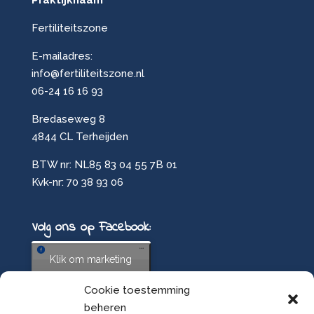
Praktijknaam
Fertiliteitszone
E-mailadres:
info@fertiliteitszone.nl
06-24 16 16 93
Bredaseweg 8
4844 CL Terheijden
BTW nr: NL85 83 04 55 7B 01
Kvk-nr: 70 38 93 06
Volg ons op Facebook:
Klik om marketing
cookies te accepteren
Cookie toestemming
en deze inhoud in te
beheren
schakelen