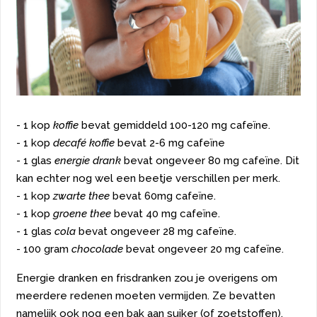
- 1 kop
koffie
bevat gemiddeld 100-120 mg cafeïne.
- 1 kop
decafé koffie
bevat 2-6 mg cafeïne
- 1 glas
energie drank
bevat ongeveer 80 mg cafeïne. Dit
kan echter nog wel een beetje verschillen per merk.
- 1 kop
zwarte thee
bevat 60mg cafeïne.
- 1 kop
groene thee
bevat 40 mg cafeïne.
- 1 glas
cola
bevat ongeveer 28 mg cafeïne.
- 100 gram
chocolade
bevat ongeveer 20 mg cafeïne.
Energie dranken en frisdranken zou je overigens om
meerdere redenen moeten vermijden. Ze bevatten
namelijk ook nog een bak aan suiker (of zoetstoffen),