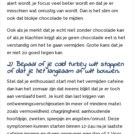
alert wordt, je focus veel beter wordt en dat je er
misschien wat onrustig van wordt. Dan is het slim om
ook dat blokje chocolade te mijden.
Ook als je merkt dat je echt niet zonder chocolade kan
of als je klachten krijgt als je geen chocolade eet is het
verstandig om het te gaan vermijden. Grote kans dat je
er niet zo goed tegen kan.
2) Bepaal of je cold turkey wilt stoppen
of dat je het langzaam af wilt bouwen.
Stel dat je enthousiast start met het vermijden cafeïne
dan kan het zomaar zijn dat ineens blijkt dat je er toch
aan verslaafd bent. Je kunt dan last krijgen van
ontwenningsverschijnselen (in meer of mindere mate),
zoals vermoeidheid, chagrijnigheid, aanhoudende
hoofdpijn, zweten, spierpijn en angsten/onrust. Deze
symptomen kunnen starten binnen 12-24u na je laatste
cafeïne inname en duren ongeveer een dag of 7. Voor