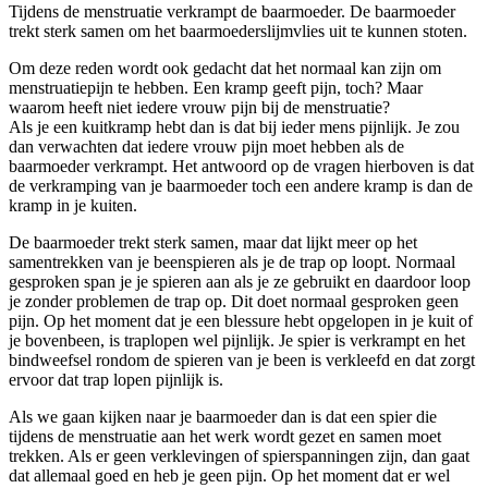
Tijdens de menstruatie verkrampt de baarmoeder. De baarmoeder
trekt sterk samen om het baarmoederslijmvlies uit te kunnen stoten.
Om deze reden wordt ook gedacht dat het normaal kan zijn om
menstruatiepijn te hebben. Een kramp geeft pijn, toch? Maar
waarom heeft niet iedere vrouw pijn bij de menstruatie?
Als je een kuitkramp hebt dan is dat bij ieder mens pijnlijk. Je zou
dan verwachten dat iedere vrouw pijn moet hebben als de
baarmoeder verkrampt. Het antwoord op de vragen hierboven is dat
de verkramping van je baarmoeder toch een andere kramp is dan de
kramp in je kuiten.
De baarmoeder trekt sterk samen, maar dat lijkt meer op het
samentrekken van je beenspieren als je de trap op loopt. Normaal
gesproken span je je spieren aan als je ze gebruikt en daardoor loop
je zonder problemen de trap op. Dit doet normaal gesproken geen
pijn. Op het moment dat je een blessure hebt opgelopen in je kuit of
je bovenbeen, is traplopen wel pijnlijk. Je spier is verkrampt en het
bindweefsel rondom de spieren van je been is verkleefd en dat zorgt
ervoor dat trap lopen pijnlijk is.
Als we gaan kijken naar je baarmoeder dan is dat een spier die
tijdens de menstruatie aan het werk wordt gezet en samen moet
trekken. Als er geen verklevingen of spierspanningen zijn, dan gaat
dat allemaal goed en heb je geen pijn. Op het moment dat er wel