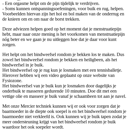
- Een orgasme helpt om de pijn tijdelijk te verdrijven.
- Soms kunnen ontspanningsoefeningen, voor buik en rug, helpen.
Voorbeelden hiervan zijn het hol en bol maken van de onderrug en
de knieen om en om naar de borst trekken.
Deze adviezen helpen goed op het moment dat je menstruatiepijn
hebt, maar naar onze mening is het voorkomen van menstruatiepijn
nóg beter en we gaan je nu uitleggen hoe dat je daar voor kunt
zorgen.
Het helpt om het bindweefsel rondom je bekken los te maken. Dus
zowel het bindweefsel rondom je bekken en heiligbeen, als het
bindweefsel in je buik.
Het bindweefsel op je rug kun je losmaken met een tennisballetje.
Hierover hebben wij een video geplaatst op onze website van
Fysiozone.
Het bindweefsel van je buik kun je losmaken door dagelijks je
onderbuik te masseren gedurende 10 minuten. Doe dit met een
vettige olie en masseer je buik vanaf je schaambeen tot aan je navel.
Met onze Mercier techniek kunnen wij er ook voor zorgen dat je
baarmoeder in de diepte ook soepel is en het bindweefsel rondom je
baarmoeder niet verkleefd is. Ook kunnen wij je buik tapen zodat je
meer ondersteuning krijgt van het bindweefsel rondom je buik
waardoor het ook soepeler wordt.