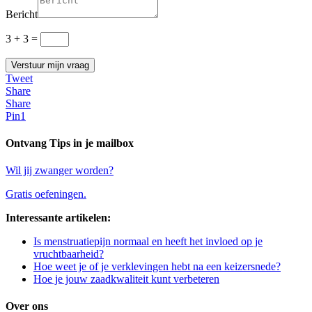
Bericht
3 + 3
=
Verstuur mijn vraag
Alternative:
Tweet
Share
Share
Pin
1
Ontvang Tips in je mailbox
Wil jij zwanger worden?
Gratis oefeningen.
Interessante artikelen:
Is menstruatiepijn normaal en heeft het invloed op je
vruchtbaarheid?
Hoe weet je of je verklevingen hebt na een keizersnede?
Hoe je jouw zaadkwaliteit kunt verbeteren
Over ons