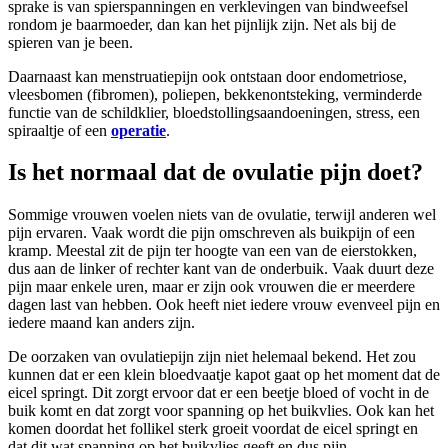
sprake is van spierspanningen en verklevingen van bindweefsel
rondom je baarmoeder, dan kan het pijnlijk zijn. Net als bij de
spieren van je been.
Daarnaast kan menstruatiepijn ook ontstaan door endometriose,
vleesbomen (fibromen), poliepen, bekkenontsteking, verminderde
functie van de schildklier, bloedstollingsaandoeningen, stress, een
spiraaltje of een
operatie
.
Is het normaal dat de ovulatie pijn doet?
Sommige vrouwen voelen niets van de ovulatie, terwijl anderen wel
pijn ervaren. Vaak wordt die pijn omschreven als buikpijn of een
kramp. Meestal zit de pijn ter hoogte van een van de eierstokken,
dus aan de linker of rechter kant van de onderbuik. Vaak duurt deze
pijn maar enkele uren, maar er zijn ook vrouwen die er meerdere
dagen last van hebben. Ook heeft niet iedere vrouw evenveel pijn en
iedere maand kan anders zijn.
De oorzaken van ovulatiepijn zijn niet helemaal bekend. Het zou
kunnen dat er een klein bloedvaatje kapot gaat op het moment dat de
eicel springt. Dit zorgt ervoor dat er een beetje bloed of vocht in de
buik komt en dat zorgt voor spanning op het buikvlies. Ook kan het
komen doordat het follikel sterk groeit voordat de eicel springt en
dat dit wat spanning op het buikvlies geeft en dus pijn.