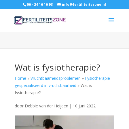
06 - 24 16 16 93
info@fertiliteitszone.nl
Wat is fysiotherapie?
Home
»
Vruchtbaarheidsproblemen
»
Fysiotherapie
gespecialiseerd in vruchtbaarheid
»
Wat is
fysiotherapie?
door
Debbie van der Heijden
|
10 juni 2022