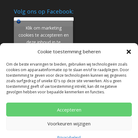
Volg ons op Facebook:
Klik om marketing
cookies te accepteren en
deze inhoud in te
schakelen
Cookie toestemming beheren
Om de beste ervaringen te bieden, gebruiken wij technologieën zoals
cookies om apparaatinformatie op te slaan en/of te raadplegen. Door
toestemming te geven voor deze technologieën kunnen wij gegevens
zoals surfgedrag of unieke ID's op deze site verwerken. Als u geen
toestemming geeft of uw toestemming intrekt, kan dit negatieve
gevolgen hebben voor bepaalde kenmerken en functies.
Algemene voorwaarden
Disclaimer
Cookies
Privacy
Klachtenregeling
Accepteren
Voorkeuren wijzigen
© 2026 Deze website draait op het
websitesysteem
Bloom
Privacybeleid